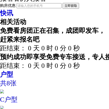
购房优惠
立即获取
快讯
相关活动
免费看房团正在召集，成团即发车，
赶紧来报名吧
距结束：
0
天
0
时
0
分
0
秒
预约成功即享受免费专车接送，专人
距结束：
0
天
0
时
0
分
0
秒
户型
共8张
C户型