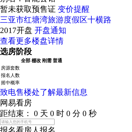
暂未获取预售证
变价提醒
三亚市红塘湾旅游度假区十横路
2017开盘
开盘通知
查看更多楼盘详情
选房阶段
全部
棚改
刚需
普通
房源套数
报名人数
摇中概率
致电售楼处了解最新信息
网易看房
距结束：
0
天
0
时
0
分
0
秒
报名看房
人报名