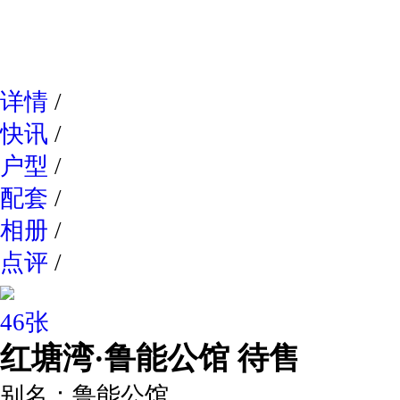
网易新
详情
/
快讯
/
户型
/
配套
/
相册
/
点评
/
46张
红塘湾·鲁能公馆
待售
别名：
鲁能公馆