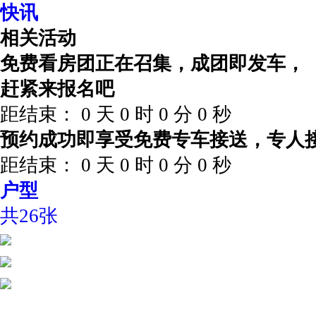
快讯
相关活动
免费看房团正在召集，成团即发车，
赶紧来报名吧
距结束：
0
天
0
时
0
分
0
秒
预约成功即享受免费专车接送，专人
距结束：
0
天
0
时
0
分
0
秒
户型
共26张