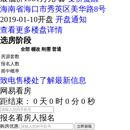
海南省海口市秀英区美华路8号
2019-01-10开盘
开盘通知
查看更多楼盘详情
选房阶段
全部
棚改
刚需
普通
房源套数
报名人数
摇中概率
致电售楼处了解最新信息
网易看房
距结束：
0
天
0
时
0
分
0
秒
报名看房
人报名
购房优惠
立即获取