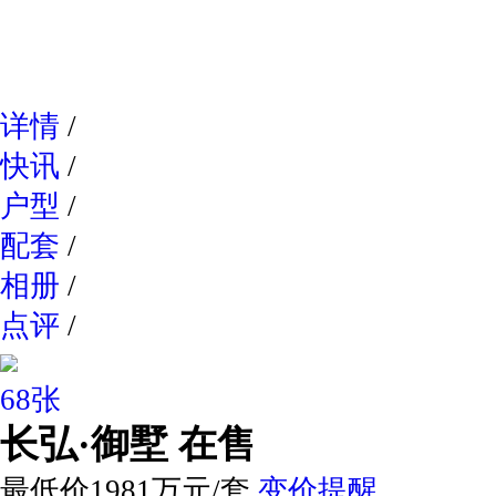
网易新
详情
/
快讯
/
户型
/
配套
/
相册
/
点评
/
68张
长弘·御墅
在售
最低价1981万元/套
变价提醒