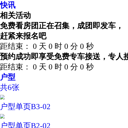
快讯
相关活动
免费看房团正在召集，成团即发车，
赶紧来报名吧
距结束：
0
天
0
时
0
分
0
秒
预约成功即享受免费专车接送，专人
距结束：
0
天
0
时
0
分
0
秒
户型
共6张
户型单页B3-02
户型单页B2-02