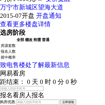
万宁市新城区望海大道
2015-07开盘
开盘通知
查看更多楼盘详情
选房阶段
全部
棚改
刚需
普通
房源套数
报名人数
摇中概率
致电售楼处了解最新信息
网易看房
距结束：
0
天
0
时
0
分
0
秒
报名看房
人报名
购房优惠
立即获取