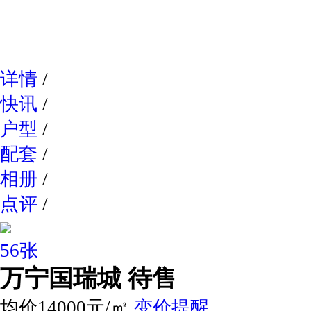
网易新
详情
/
快讯
/
户型
/
配套
/
相册
/
点评
/
56张
万宁国瑞城
待售
均价14000元/㎡
变价提醒