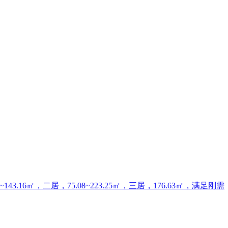
6㎡，二居，75.08~223.25㎡，三居，176.63㎡，满足刚需