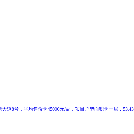
，平均售价为45000元/㎡，项目户型面积为一居，53.43~143.1