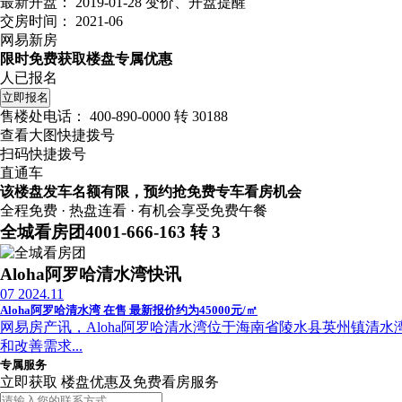
最新开盘：
2019-01-28
变价、开盘提醒
交房时间：
2021-06
网易新房
限时免费获取楼盘专属优惠
人已报名
立即报名
售楼处电话：
400-890-0000 转 30188
查看大图快捷拨号
扫码快捷拨号
直通车
该楼盘发车名额有限，预约抢免费专车看房机会
全程免费 · 热盘连看 · 有机会享受免费午餐
全城看房团
4001-666-163 转 3
Aloha阿罗哈清水湾快讯
07
2024.11
Aloha阿罗哈清水湾 在售 最新报价约为45000元/㎡
网易房产讯，Aloha阿罗哈清水湾位于海南省陵水县英州镇清水湾大道8号
和改善需求...
专属服务
立即获取 楼盘优惠及免费看房服务