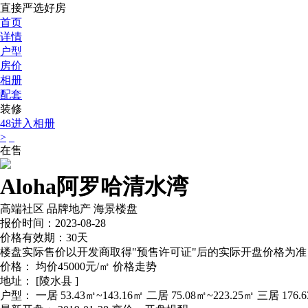
直接严选好房
首页
详情
户型
房价
相册
配套
装修
48
进入相册
>
在售
Aloha阿罗哈清水湾
高端社区
品牌地产
海景楼盘
报价时间：2023-08-28
价格有效期：30天
楼盘实际售价以开发商取得"预售许可证"后的实际开盘价格为准
价格：
均价45000元/㎡
价格走势
地址：
[陵水县 ]
户型：
一居 53.43㎡~143.16㎡ 二居 75.08㎡~223.25㎡ 三居 176.