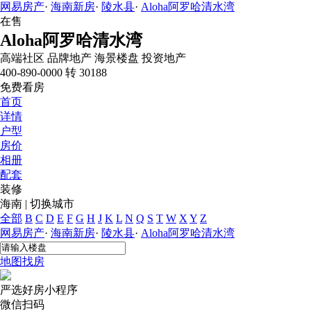
网易房产
·
海南新房
·
陵水县
·
Aloha阿罗哈清水湾
在售
Aloha阿罗哈清水湾
高端社区
品牌地产
海景楼盘
投资地产
400-890-0000 转 30188
免费看房
首页
详情
户型
房价
相册
配套
装修
海南
|
切换城市
全部
B
C
D
E
F
G
H
J
K
L
N
Q
S
T
W
X
Y
Z
网易房产
·
海南新房
·
陵水县
·
Aloha阿罗哈清水湾
地图找房
严选好房
小程序
微信扫码