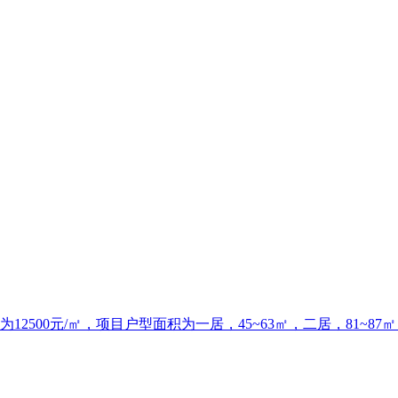
2500元/㎡，项目户型面积为一居，45~63㎡，二居，81~