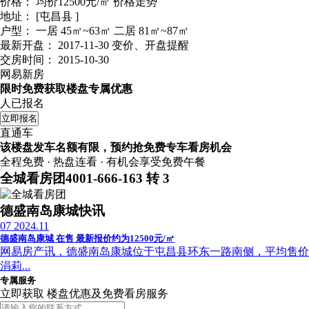
价格：
均价12500元/㎡
价格走势
地址：
[屯昌县 ]
户型：
一居 45㎡~63㎡ 二居 81㎡~87㎡
最新开盘：
2017-11-30
变价、开盘提醒
交房时间：
2015-10-30
网易新房
限时免费获取楼盘专属优惠
人已报名
立即报名
直通车
该楼盘发车名额有限，预约抢免费专车看房机会
全程免费 · 热盘连看 · 有机会享受免费午餐
全城看房团
4001-666-163 转 3
德盛南岛康城快讯
07
2024.11
德盛南岛康城 在售 最新报价约为12500元/㎡
网易房产讯，德盛南岛康城位于屯昌县环东一路南侧，平均售价为1
涓莉...
专属服务
立即获取 楼盘优惠及免费看房服务