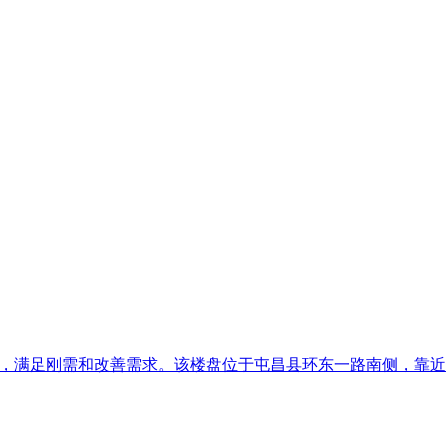
87㎡，满足刚需和改善需求。该楼盘位于屯昌县环东一路南侧，靠近