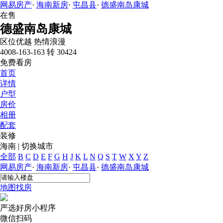
网易房产
·
海南新房
·
屯昌县
·
德盛南岛康城
在售
德盛南岛康城
区位优越
热情浪漫
4008-163-163 转 30424
免费看房
首页
详情
户型
房价
相册
配套
装修
海南
|
切换城市
全部
B
C
D
E
F
G
H
J
K
L
N
Q
S
T
W
X
Y
Z
网易房产
·
海南新房
·
屯昌县
·
德盛南岛康城
地图找房
严选好房
小程序
微信扫码