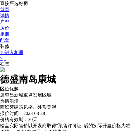
直接严选好房
首页
详情
户型
房价
相册
配套
装修
19
进入相册
>
在售
德盛南岛康城
区位优越
属屯昌新城重点发展区域
热情浪漫
西班牙建筑风格、外形美观
报价时间：2023-08-28
价格有效期：30天
楼盘实际售价以开发商取得"预售许可证"后的实际开盘价格为准