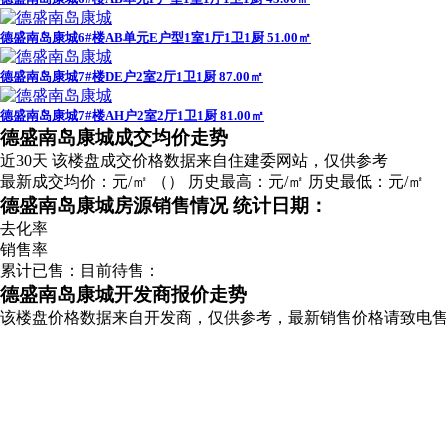
德盛南岛康城6#楼AB单元F户型1室1厅1卫1厨 43.00㎡
德盛南岛康城6#楼AB单元E户型1室1厅1卫1厨 51.00㎡
德盛南岛康城7#楼DE户2室2厅1卫1厨 87.00㎡
德盛南岛康城7#楼AH户2室2厅1卫1厨 81.00㎡
广告
德盛南岛康城成交均价走势
近30天
该楼盘成交价格数据来自住建委网站，仅供参考
最新成交均价：
元/㎡
（
）
历史最高：
元/㎡
历史最低：
元/㎡
德盛南岛康城房源销售情况
统计日期：
去化率
销售率
累计已售：
目前待售：
德盛南岛康城开发商报价走势
该楼盘价格数据来自开发商，仅供参考，最新销售价格请致电售