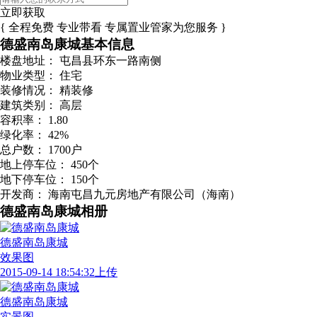
立即获取
{ 全程免费 专业带看 专属置业管家为您服务 }
德盛南岛康城基本信息
楼盘地址：
屯昌县环东一路南侧
物业类型：
住宅
装修情况：
精装修
建筑类别：
高层
容积率：
1.80
绿化率：
42%
总户数：
1700户
地上停车位：
450个
地下停车位：
150个
开发商：
海南屯昌九元房地产有限公司（海南）
德盛南岛康城相册
德盛南岛康城
效果图
2015-09-14 18:54:32上传
德盛南岛康城