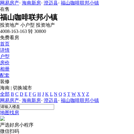
网易房产
·
海南新房
·
澄迈县
·
福山咖啡联邦小镇
在售
福山咖啡联邦小镇
投资地产
小户型
投资地产
4008-163-163 转 30800
免费看房
首页
详情
户型
房价
相册
配套
装修
海南
|
切换城市
全部
B
C
D
E
F
G
H
J
K
L
N
Q
S
T
W
X
Y
Z
网易房产
·
海南新房
·
澄迈县
·
福山咖啡联邦小镇
地图找房
严选好房
小程序
微信扫码