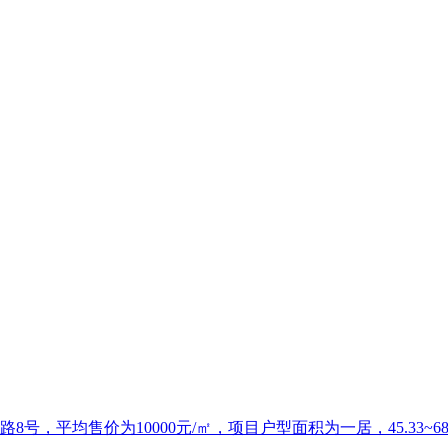
均售价为10000元/㎡，项目户型面积为一居，45.33~68.8