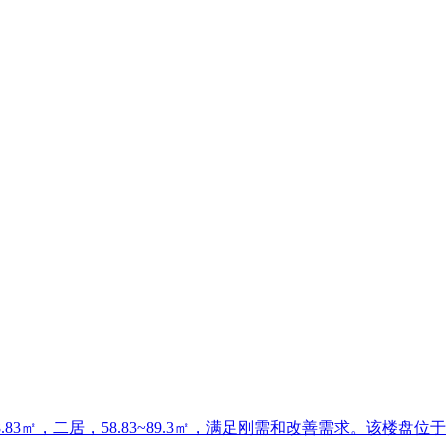
3㎡，二居，58.83~89.3㎡，满足刚需和改善需求。该楼盘位于