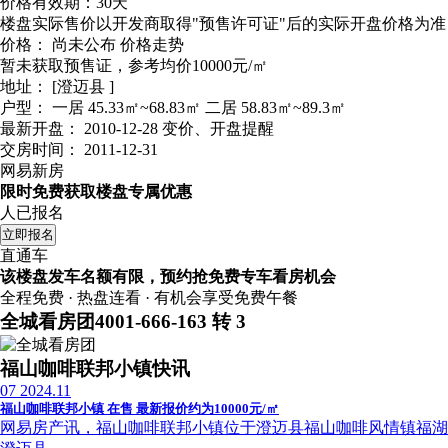
价格有效期：30天
楼盘实际售价以开发商取得"预售许可证"后的实际开盘价格为准
价格：
尚未公布
价格走势
暂未获取预售证，参考均价10000元/㎡
地址：
[澄迈县 ]
户型：
一居 45.33㎡~68.83㎡ 二居 58.83㎡~89.3㎡
最新开盘：
2010-12-28
变价、开盘提醒
交房时间：
2011-12-31
网易新房
限时免费获取楼盘专属优惠
人已报名
立即报名
直通车
该楼盘发车名额有限，预约抢免费专车看房机会
全程免费 · 热盘连看 · 有机会享受免费午餐
全城看房团
4001-666-163 转 3
福山咖啡联邦小镇快讯
07
2024.11
福山咖啡联邦小镇 在售 最新报价约为10000元/㎡
网易房产讯，福山咖啡联邦小镇位于澄迈县福山咖啡风情镇福湖路8号，平