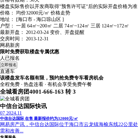
楼盘实际售价以开发商取得"预售许可证"后的实际开盘价格为准
价格：
均价32000元/㎡
价格走势
地址：
[海口市 - 海口琼山区 ]
户型：
一居 64㎡~200㎡ 二居 74㎡~124㎡ 三居 124㎡~172㎡
最新开盘：
2012-03-24
变价、开盘提醒
交房时间：
2013-12-31
网易新房
限时免费获取楼盘专属优惠
人已报名
立即报名
直通车
该楼盘发车名额有限，预约抢免费专车看房机会
全程免费 · 热盘连看 · 有机会享受免费午餐
全城看房团
4001-666-163 转 3
中信台达国际快讯
07
2024.11
中信台达国际 在售 最新报价约为32000元/㎡
网易房产讯，中信台达国际位于海口市云龙镇海榆东线22公里处台达高
需和改善...
专属服务