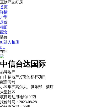
直接严选好房
首页
详情
户型
房价
相册
配套
装修
81
进入相册
>
在售
中信台达国际
品牌地产
由中信地产打造的标杆项目
配套高端
小区集齐高尔夫、俱乐部、酒店
大型社区
项目规划用地约100万
报价时间：2023-08-28
价格有效期：30天