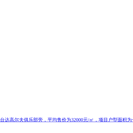
尔夫俱乐部旁，平均售价为32000元/㎡，项目户型面积为一居，64