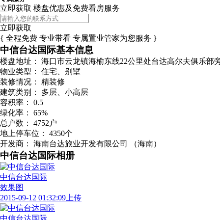
立即获取 楼盘优惠及免费看房服务
立即获取
{ 全程免费 专业带看 专属置业管家为您服务 }
中信台达国际基本信息
楼盘地址：
海口市云龙镇海榆东线22公里处台达高尔夫俱乐部
物业类型：
住宅、别墅
装修情况：
精装修
建筑类别：
多层、小高层
容积率：
0.5
绿化率：
65%
总户数：
4752户
地上停车位：
4350个
开发商：
海南台达旅业开发有限公司 （海南）
中信台达国际相册
中信台达国际
效果图
2015-09-12 01:32:09上传
中信台达国际