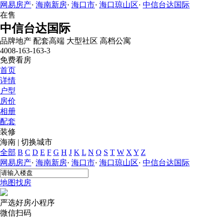
网易房产
·
海南新房
·
海口市
·
海口琼山区
·
中信台达国际
在售
中信台达国际
品牌地产
配套高端
大型社区
高档公寓
4008-163-163-3
免费看房
首页
详情
户型
房价
相册
配套
装修
海南
|
切换城市
全部
B
C
D
E
F
G
H
J
K
L
N
Q
S
T
W
X
Y
Z
网易房产
·
海南新房
·
海口市
·
海口琼山区
·
中信台达国际
地图找房
严选好房
小程序
微信扫码